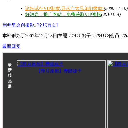
论坛试行VIP制度,寻求广大兄弟们赞助!
(2009-11-19)
好消息：推广本站，免费获取VIP资格
(2010-9-4)
启明星原创摄影
»
[论坛首页]
本站创办于2007年12月18日
|
主题:
57441
|
帖子:
2284112
|
会员:
22
最新回复
最
新
【静月原创】养眼妹子
【
精
品
展