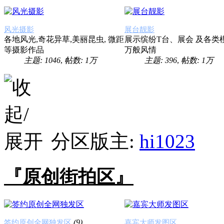
风光摄影
展台靓影
各地风光,奇花异草,美丽昆虫, 微距
展示缤纷T台、展会 及各类
等摄影作品
万般风情
主题: 1046
,
帖数:
1万
主题: 396
,
帖数:
1万
分区版主:
hi1023
『原创街拍区』
(9)
签约原创全网独发区
嘉宾大师发图区