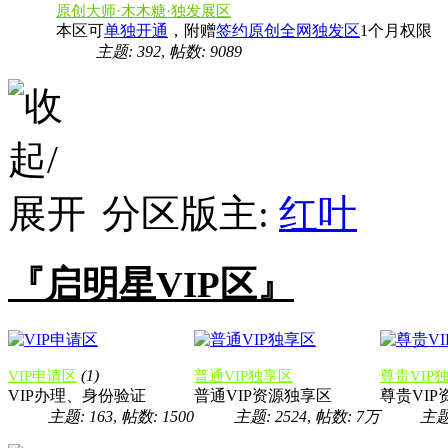
原创大师·木木糖·独发展区
本区可
单独开通
，附赠
签约原创全网独发区
1个月权限
主题: 392
,
帖数: 9089
分区版主:
红叶
『启明星VIP区』
(1)
VIP申请区
普通VIP独享区
尊贵VIP
VIP办理、身份验证
普通VIP资源独享区
尊贵VI
主题: 163
,
帖数: 1500
主题: 2524
,
帖数:
7万
主题: