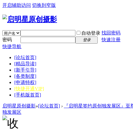
开启辅助访问
切换到窄版
找回密码
自动登录
密码
快速注册
登录
快捷导航
[论坛首页]
[精品导读]
[新手引导]
[各类制度]
[申请特权]
[快捷开通VIP]
[手机版首页]
启明星原创摄影
»
[论坛首页]
›
『启明星签约原创独发展区』至尊
独发展区