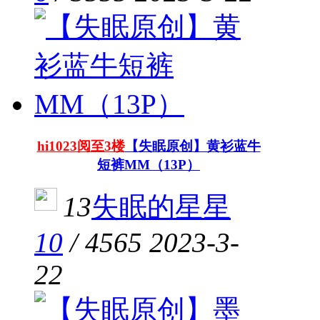
hi1023阅至3楼
【失眠原创】黄衫蓝牛
短裤MM（13P）
13
失眠的星星
10
/
4565
2023-3-
22