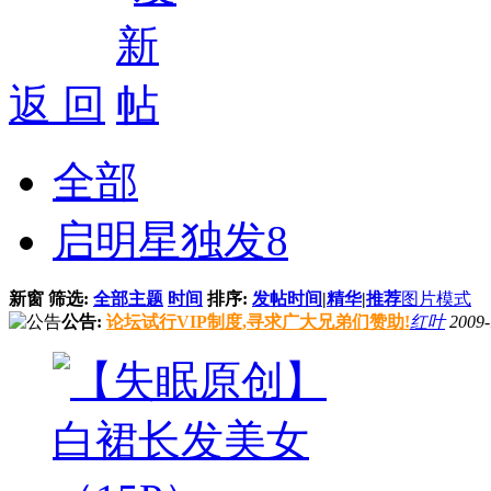
返 回
全部
启明星独发
8
新窗
筛选:
全部主题
时间
排序:
发帖时间
|
精华
|
推荐
图片模式
公告:
论坛试行VIP制度,寻求广大兄弟们赞助!
红叶
2009-