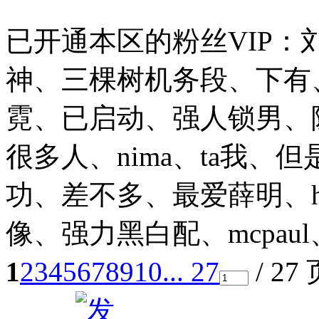
已开通本区的粉丝VIP
神、三棵树机务段、下有
霓、已启动、强人锁男、
很多人、nima、ta我
功、差不多、最爱薛明、h
像、强力黑白配、mcpaul、sh
1
2
3
4
5
6
7
8
9
10
... 27
/ 27