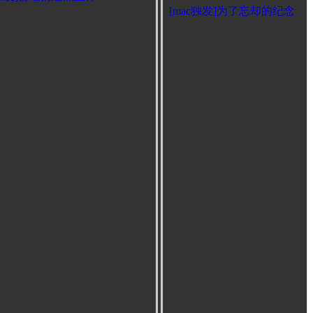
[mac独发]为了忘却的纪念 14
弟们）