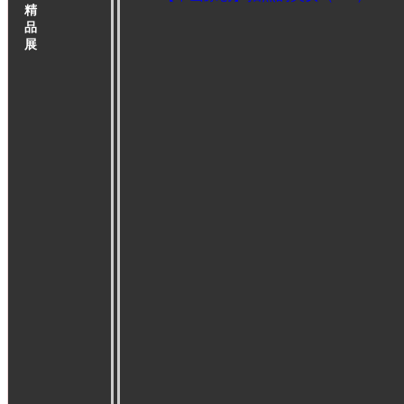
精
品
展