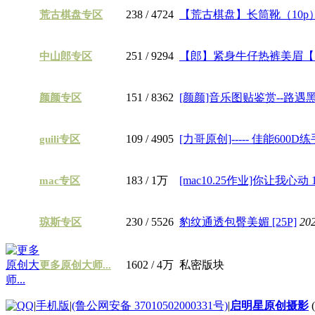
238
/ 4724
【荒古棋盘】长筒靴（10p
荒古棋盘专区
251
/ 9294
【郎】紧身牛仔热裤美眉【1
中山郎专区
151
/ 8362
[颜颜]音乐图贴鉴赏--路遇黑色
颜颜专区
109
/ 4905
[力哥原创]----- 佳能600D练手 
guili专区
183
/
1万
[mac10.25作业]你让我心动 11P
mac专区
230
/ 5526
豹纹通透包臀美媚 [25P]
20
琼斯专区
1602
/
4万
私密版块
更多原创大师...
|
手机版
|
(鲁公网安备 37010502000331号)
|
启明星原创摄影