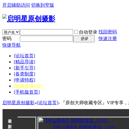
开启辅助访问
切换到窄版
找回密码
自动登录
密码
快速注册
登录
快捷导航
[论坛首页]
[精品导读]
[新手引导]
[各类制度]
[申请特权]
[快捷开通VIP]
[手机版首页]
启明星原创摄影
»
[论坛首页]
›
『原创大师收藏专区』VIP专享
最
新
【中山原创】拍照的美女（11P）