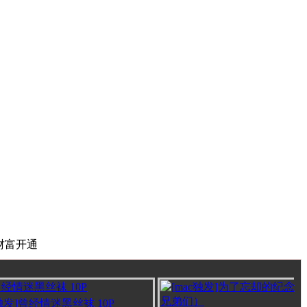
财富开通
发]曾经情迷黑丝袜 10P