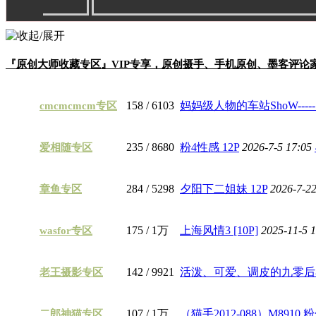
『原创大师收藏专区』VIP专享，原创摄手、手机原创、墨客评论
158
/ 6103
妈妈级人物的车站ShoW----- 
cmcmcmcm专区
235
/ 8680
粉4性感 12P
2026-7-5 17:05
爱相随专区
284
/ 5298
夕阳下二姐妹 12P
2026-7-2
章鱼专区
175
/
1万
上海风情3 [10P]
2025-11-5 
wasfor专区
142
/ 9921
活泼、可爱、调皮的九零后小女
老王摄影专区
107
/
1万
（猫手2012-088）M8910 粉
二郎神猫专区