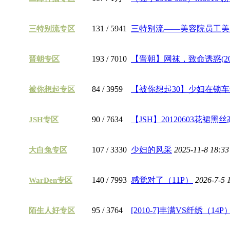
131
/ 5941
三特别流——美容院员工美腿—
三特别流专区
193
/ 7010
【晋朝】网袜，致命诱惑(20
晋朝专区
84
/ 3959
【被你想起30】少妇在锁车还是
被你想起专区
90
/ 7634
【JSH】20120603花裙黑丝高
JSH专区
107
/ 3330
少妇的风采
2025-11-8 18:3
大白兔专区
140
/ 7993
感觉对了（11P）
2026-7-5 
WarDen专区
95
/ 3764
[2010-7]丰满VS纤绣（14P
陌生人好专区