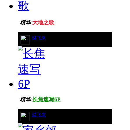
精华
大地之歌
29/11163
蝶飞来
精华
长焦速写6P
16/5950
蝶飞来