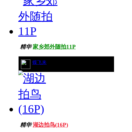
精华
家乡郊外随拍11P
22/8574
蝶飞来
精华
湖边拍鸟(16P)