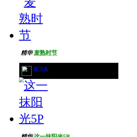
精华
麦熟时节
43/10204
蝶飞来
精华
这一抹阳光5P