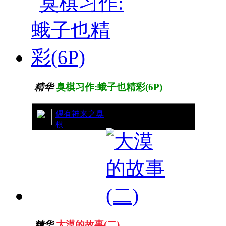
精华
臭棋习作:蛾子也精彩(6P)
8/5191
偶有神来之臭
棋
精华
大漠的故事(二)