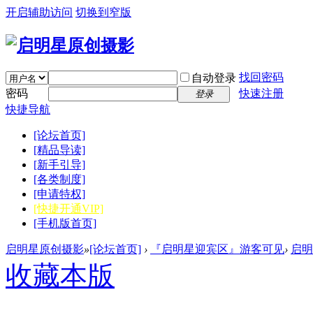
开启辅助访问
切换到窄版
找回密码
自动登录
密码
快速注册
登录
快捷导航
[论坛首页]
[精品导读]
[新手引导]
[各类制度]
[申请特权]
[快捷开通VIP]
[手机版首页]
启明星原创摄影
»
[论坛首页]
›
『启明星迎宾区』游客可见
›
启明
收藏本版