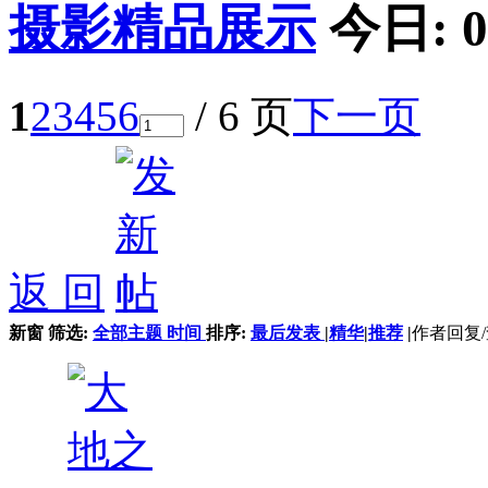
摄影精品展示
今日:
0
1
2
3
4
5
6
/ 6 页
下一页
返 回
新窗
筛选:
全部主题
时间
排序:
最后发表
|
精华
|
推荐
|
作者
回复