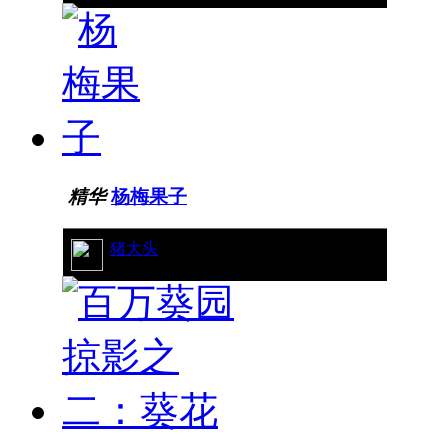
精华
杨梅果子
46/12215
猪大头