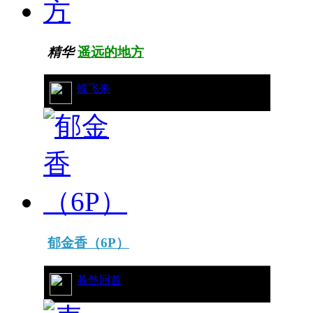
精华
遥远的地方
28/7992
蝶飞来
郁金香（6P）
16/7554
蓦然回首