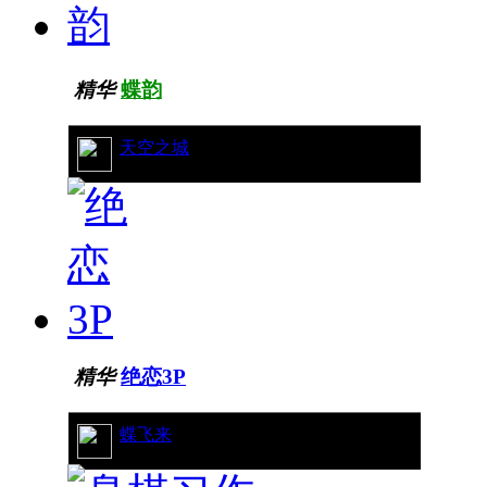
精华
蝶韵
12/10307
天空之城
精华
绝恋3P
10/5717
蝶飞来