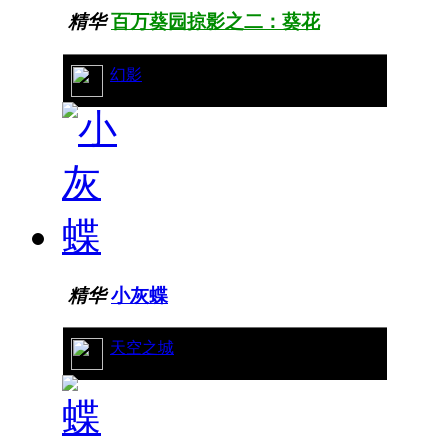
精华
百万葵园掠影之二：葵花
50/13153
幻影
精华
小灰蝶
22/10221
天空之城