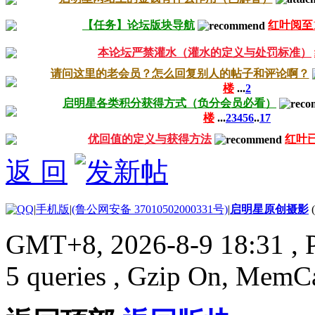
【任务】论坛版块导航
红叶阅至1
本论坛严禁灌水（灌水的定义与处罚标准）
请问这里的老会员？怎么回复别人的帖子和评论啊？
楼
...
2
启明星各类积分获得方式（负分会员必看）
楼
...
2
3
4
5
6
..
17
优回值的定义与获得方法
红叶
返 回
|
手机版
|
(鲁公网安备 37010502000331号)
|
启明星原创摄影
GMT+8, 2026-8-9 18:31
, 
5 queries , Gzip On, MemC