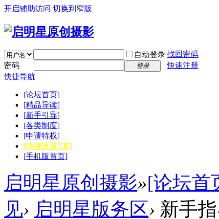
开启辅助访问
切换到窄版
找回密码
自动登录
密码
快速注册
登录
快捷导航
[论坛首页]
[精品导读]
[新手引导]
[各类制度]
[申请特权]
[快捷开通VIP]
[手机版首页]
启明星原创摄影
»
[论坛首
见
›
启明星版务区
›
新手指