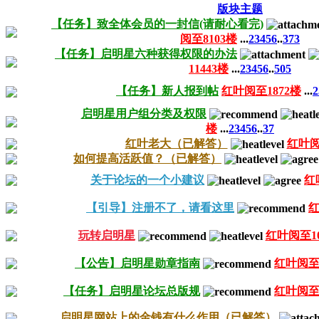
版块主题
【任务】致全体会员的一封信(请耐心看完)
阅至8103楼
...
2
3
4
5
6
..
373
【任务】启明星六种获得权限的办法
11443楼
...
2
3
4
5
6
..
505
【任务】新人报到帖
红叶阅至1872楼
...
2
启明星用户组分类及权限
楼
...
2
3
4
5
6
..
37
红叶老大（已解答）
红叶阅
如何提高活跃值？（已解答）
关于论坛的一个小建议
红
【引导】注册不了，请看这里
红
玩转启明星
红叶阅至10
【公告】启明星勋章指南
红叶阅至
【任务】启明星论坛总版规
红叶阅至3
启明星网站上的金钱有什么作用（已解答）