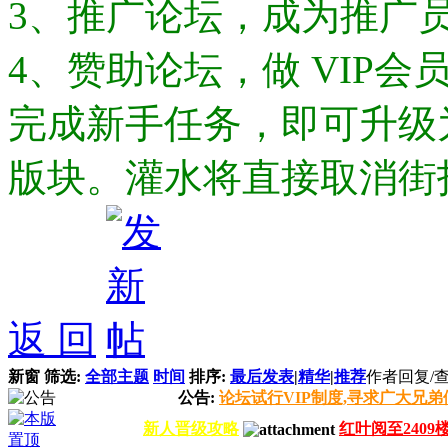
3、推广论坛，成为推广
4、赞助论坛，做 VIP会
完成新手任务，即可升级
版块。灌水将直接取消街
返 回
新窗
筛选:
全部主题
时间
排序:
最后发表
|
精华
|
推荐
作者
回复/
公告:
论坛试行VIP制度,寻求广大兄弟
新人晋级攻略
红叶阅至2409