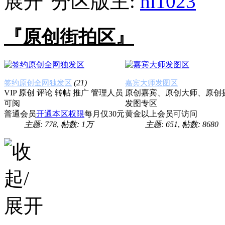
分区版主:
hi1023
『原创街拍区』
(21)
签约原创全网独发区
嘉宾大师发图区
VIP 原创 评论 转帖 推广 管理人员
原创嘉宾、原创大师、原创
可阅
发图专区
普通会员
开通本区权限
每月仅30元
黄金以上会员可访问
主题: 778
,
帖数:
1万
主题: 651
,
帖数: 8680