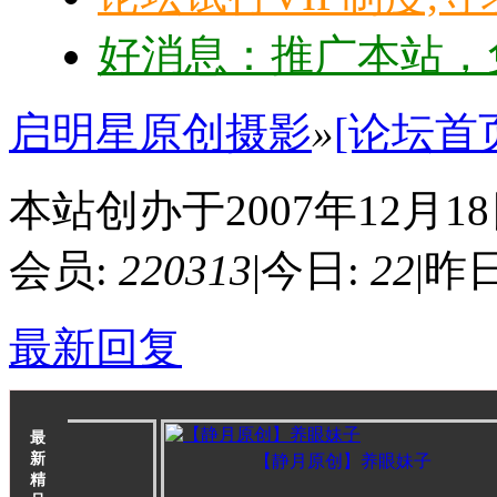
好消息：推广本站，免
启明星原创摄影
»
[论坛首
本站创办于2007年12月1
会员:
220313
|
今日:
22
|
昨日
最新回复
最
新
女孩
【静月原创】养眼妹子
精