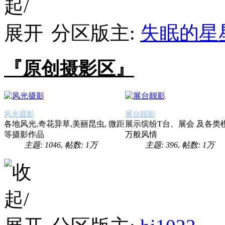
分区版主:
失眠的星
『原创摄影区』
风光摄影
展台靓影
各地风光,奇花异草,美丽昆虫, 微距
展示缤纷T台、展会 及各类
等摄影作品
万般风情
主题: 1046
,
帖数:
1万
主题: 396
,
帖数:
1万