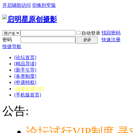
开启辅助访问
切换到窄版
找回密码
自动登录
密码
快速注册
登录
快捷导航
[论坛首页]
[精品导读]
[新手引导]
[各类制度]
[申请特权]
[快捷开通VIP]
[手机版首页]
公告:
论坛试行VIP制度,