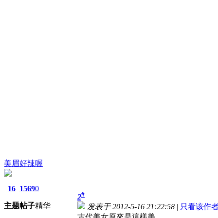
美眉好辣喔
16
1569
0
#
2
主题
帖子
精华
发表于 2012-5-16 21:22:58
|
只看该作
古代美女原來是這樣美