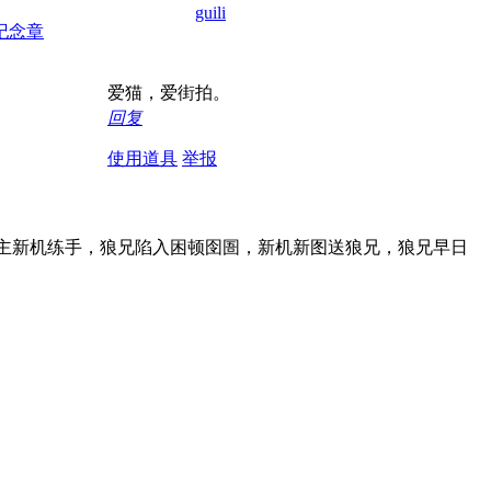
guili
爱猫，爱街拍。
回复
使用道具
举报
楼主新机练手，狼兄陷入困顿囹圄，新机新图送狼兄，狼兄早日