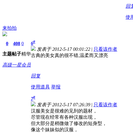
回
使
来拍拍
#
6
0
408
0
发表于 2012-5-17 00:01:22
|
只看该作者
主题
帖子
精华
古典的美女真的很不错,温柔而又漂亮
高级一星会员
回复
使用道具
举报
#
7
发表于 2012-5-17 07:26:39
|
只看该作者
汉服美女是很难的见到的题材，
尽管现在经常有各种汉服出现，
但大部分是稍微做了修改的短身型，
像这个妹妹似的汉服，