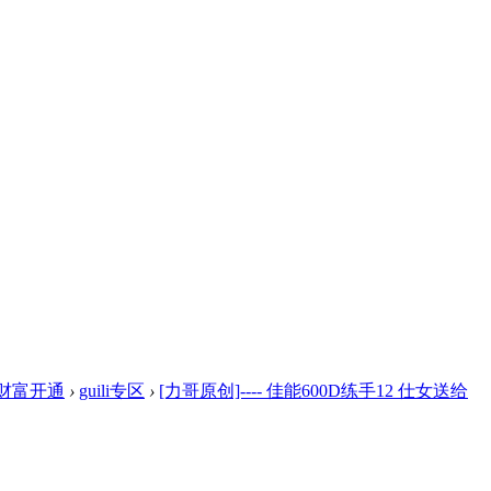
财富开通
›
guili专区
›
[力哥原创]---- 佳能600D练手12 仕女送给