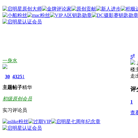
#
5
一身水
楼
走
30
4325
1
主题
帖子
精华
评
初级原创会员
1
实习评论员
查