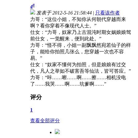
#
4
发表于 2012-5-16 21:58:44
|
只看该作者
力哥：“这位小姐，不知你从何朝代穿越而来
啊？看你穿着不像现代人士。”
仕女：“力哥，奴家乃上古混沌时期女娲娘娘驾
前仕女，一觉醒来，便到此处。”
力哥：“怪不得，小姐一副飘飘然宛若仙子的样
子，能给你拍照几张么，您穿越一次也不容
易。”
仕女：“奴家不懂何为拍照，但是娘娘有过交
代，凡人之举如不破害吾等仙法，皆可答应。”
力哥：“咔……嚓……啊……擦……相机没电
了……我哭……啊……坑爹啊……”
评分
1
查看全部评分