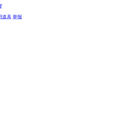
复
用道具
举报