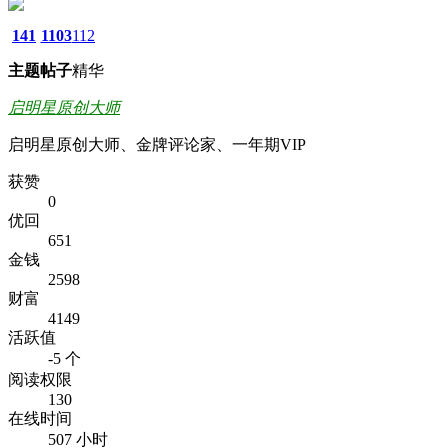
141
1103
112
主题
帖子
精华
启明星原创大师
启明星原创大师、金牌评论家、一年期VIP
获赞
0
优回
651
金钱
2598
财富
4149
活跃值
-5 个
阅读权限
130
在线时间
507 小时