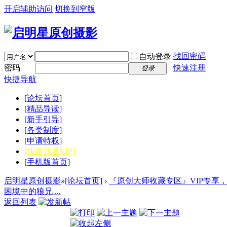
开启辅助访问
切换到窄版
找回密码
自动登录
密码
快速注册
登录
快捷导航
[论坛首页]
[精品导读]
[新手引导]
[各类制度]
[申请特权]
[快捷开通VIP]
[手机版首页]
启明星原创摄影
»
[论坛首页]
›
『原创大师收藏专区』VIP专享
困境中的狼兄 ...
返回列表