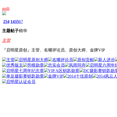
guili
254
1435
67
主题
帖子
精华
主管
『启明星原创』主管、名嘴评论员、原创大师、金牌VIP