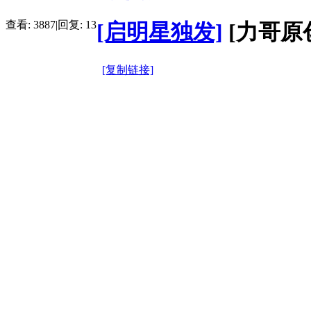
查看:
3887
|
回复:
13
[启明星独发]
[力哥原创
[复制链接]