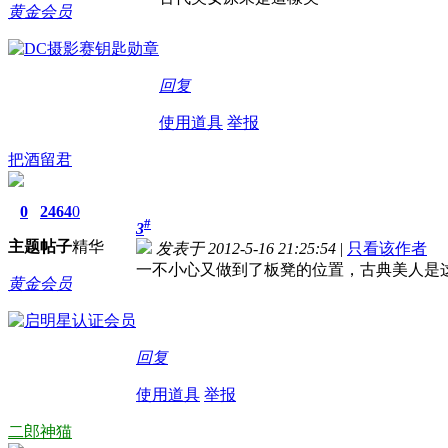
黄金会员
回复
使用道具
举报
把酒留君
0
2464
0
#
3
主题
帖子
精华
发表于 2012-5-16 21:25:54
|
只看该作者
一不小心又做到了板凳的位置，古典美人是
黄金会员
回复
使用道具
举报
二郎神猫