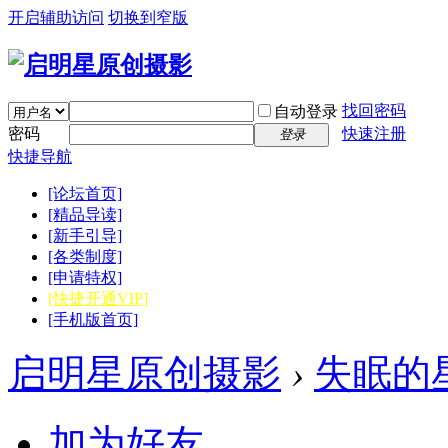
开启辅助访问
切换到窄版
找回密码
自动登录
密码
快速注册
登录
快捷导航
[论坛首页]
[精品导读]
[新手引导]
[各类制度]
[申请特权]
[快捷开通VIP]
[手机版首页]
启明星原创摄影
›
失眠的
加为好友