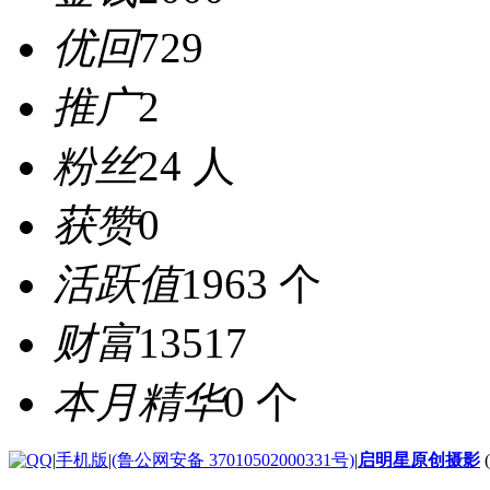
优回
729
推广
2
粉丝
24 人
获赞
0
活跃值
1963 个
财富
13517
本月精华
0 个
|
手机版
|
(鲁公网安备 37010502000331号)
|
启明星原创摄影