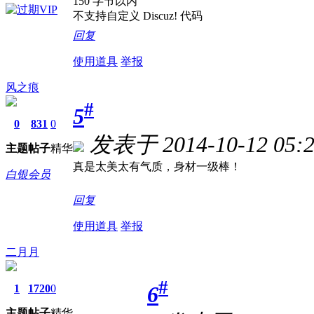
150 字节以内
不支持自定义 Discuz! 代码
回复
使用道具
举报
风之痕
#
5
0
831
0
发表于 2014-10-12 05:2
主题
帖子
精华
真是太美太有气质，身材一级棒！
白银会员
回复
使用道具
举报
二月月
#
6
1
1720
0
主题
帖子
精华