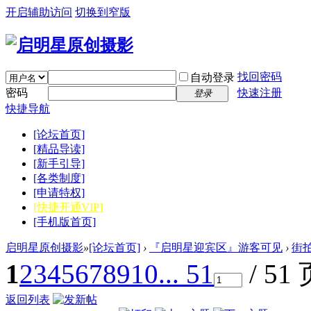
开启辅助访问
切换到窄版
找回密码
自动登录
密码
快速注册
登录
快捷导航
[论坛首页]
[精品导读]
[新手引导]
[各类制度]
[申请特权]
[快捷开通VIP]
[手机版首页]
启明星原创摄影
»
[论坛首页]
›
『启明星迎宾区』游客可见
›
街
1
2
3
4
5
6
7
8
9
10
... 51
/ 51
返回列表