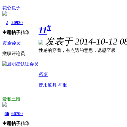
花心包子
2
2092
0
#
11
主题
帖子
精华
发表于 2014-10-12 08
黄金会员
性感的穿着，有点透的意思，诱惑至极
撤职评论员
回复
使用道具
举报
爱君三惜
66
6670
0
主题
帖子
精华