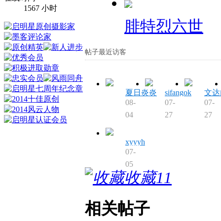
1567 小时
腓特烈六世
帖子最近访客
夏日炎炎
sifangok
文达
08-
07-
07-
04
27
27
xyyyh
07-
05
收藏
11
相关帖子