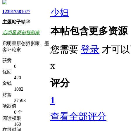
少妇
1239
1758
1077
主题
帖子
精华
本帖包含更多资源
启明星原创摄影家
启明星原创摄影家、墨
您需要
登录
才可以
客评论家
获赞
x
0
优回
420
评分
金钱
1082
财富
1
27598
活跃值
0 个
查看全部评分
阅读权限
160
在线时间