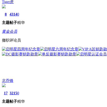
Tiger虎
8
4314
0
主题
帖子
精华
黄金会员
撤职评论员
北乔锋
17
3215
0
主题
帖子
精华