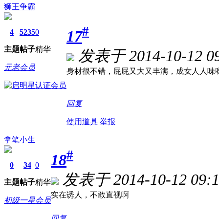
狮王争霸
#
17
4
5235
0
主题
帖子
精华
发表于 2014-10-12 09
元老会员
身材很不错，屁屁又大又丰满，成女人人味
回复
使用道具
举报
拿笔小生
#
18
0
34
0
发表于 2014-10-12 09:1
主题
帖子
精华
实在诱人，不敢直视啊
初级一星会员
回复