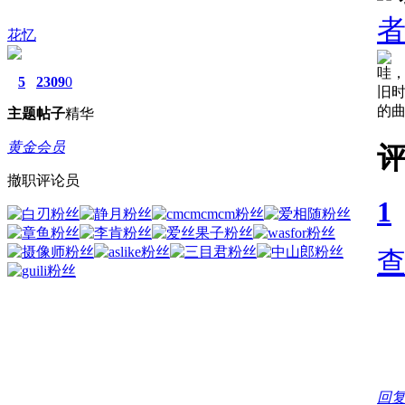
花忆
哇
5
2309
0
旧
的
主题
帖子
精华
黄金会员
撤职评论员
1
回