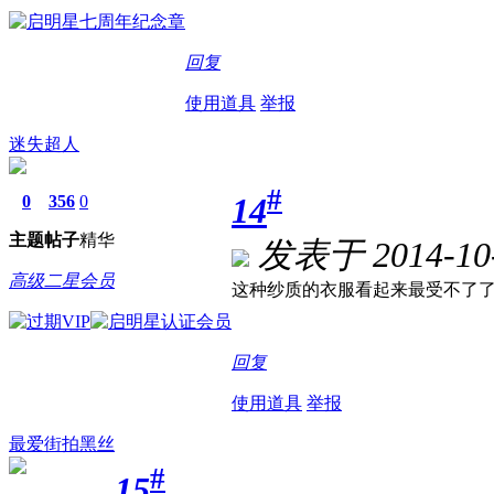
回复
使用道具
举报
迷失超人
#
14
0
356
0
主题
帖子
精华
发表于 2014-10-
高级二星会员
这种纱质的衣服看起来最受不了
回复
使用道具
举报
最爱街拍黑丝
#
15