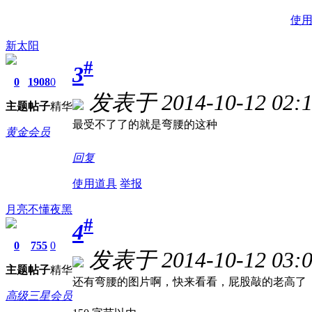
使
新太阳
#
3
0
1908
0
发表于 2014-10-12 02:1
主题
帖子
精华
最受不了了的就是弯腰的这种
黄金会员
回复
使用道具
举报
月亮不懂夜黑
#
4
0
755
0
发表于 2014-10-12 03:0
主题
帖子
精华
还有弯腰的图片啊，快来看看，屁股敲的老高了
高级三星会员