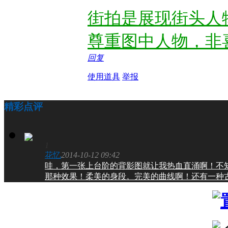
街拍是展现街头人
尊重图中人物，非
回复
使用道具
举报
精彩点评
1
花忆
2014-10-12 09:42
哇，第一张上台阶的背影图就让我热血直涌啊！不
那种效果！柔美的身段。完美的曲线啊！还有一种