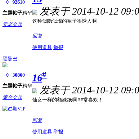
0
9261
0
发表于 2014-10-12 09:0
主题
帖子
精华
这种似隐似现的裙子很诱人啊
元老会员
回复
使用道具
举报
黑曼巴
#
16
0
3086
0
主题
帖子
精华
发表于 2014-10-12 09:0
黄金会员
仙女一样的额妹纸啊 非常喜欢！
回复
使用道具
举报