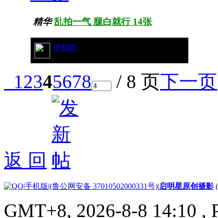
精华
乱拍一气 腿白就行 14张
21/7564
爱相随
1
2
3
4
5
6
7
8
/ 8 页
下一页
返 回
|
手机版
|
(鲁公网安备 37010502000331号)
|
启明星原创摄影
GMT+8, 2026-8-8 14:10
, 