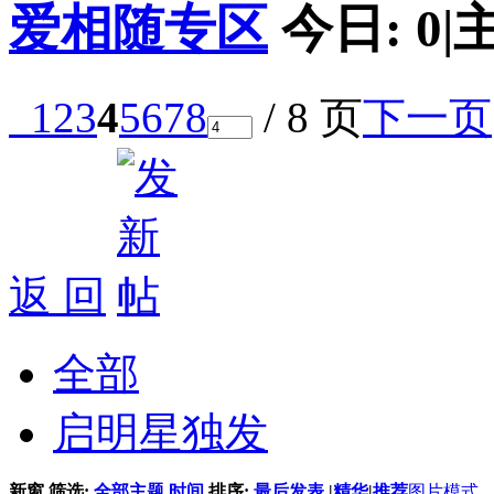
爱相随专区
今日:
0
|
1
2
3
4
5
6
7
8
/ 8 页
下一页
返 回
全部
启明星独发
新窗
筛选:
全部主题
时间
排序:
最后发表
|
精华
|
推荐
图片模式