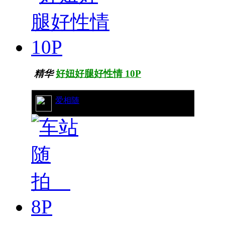
精华
好妞好腿好性情 10P
24/13074
爱相随