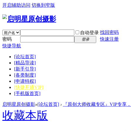
开启辅助访问
切换到窄版
找回密码
自动登录
密码
快速注册
登录
快捷导航
[论坛首页]
[精品导读]
[新手引导]
[各类制度]
[申请特权]
[快捷开通VIP]
[手机版首页]
启明星原创摄影
»
[论坛首页]
›
『原创大师收藏专区』VIP专享
收藏本版