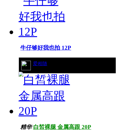
牛仔够好我也拍 12P
10/7315
爱相随
精华
白皙裸腿 金属高跟 20P