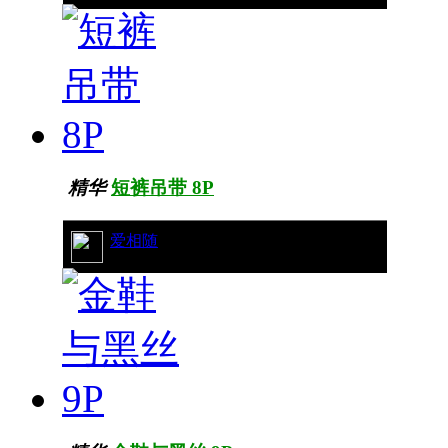
精华
短裤吊带 8P
17/7431
爱相随