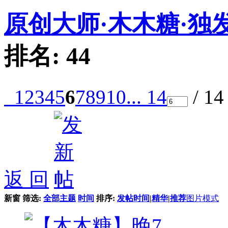
原创大师·木木糖·独
排名:
44
1
2
3
4
5
6
7
8
9
10
... 14
/ 1
返 回
新窗
筛选:
全部主题
时间
排序:
发帖时间
|
精华
|
推荐
图片模式