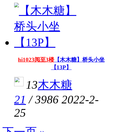
hi1023阅至3楼
【木木糖】桥头小坐
【13P】
13
木木糖
21
/
3986
2022-2-
25
下一页 »