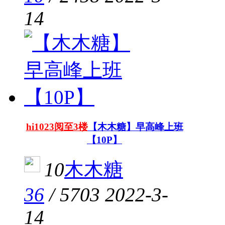
14
hi1023阅至3楼
【木木糖】早高峰上班
【10P】
10
木木糖
36
/
5703
2022-3-
14