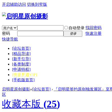
开启辅助访问
切换到窄版
找回密码
自动登录
密码
快速注册
登录
快捷导航
[论坛首页]
[精品导读]
[新手引导]
[各类制度]
[申请特权]
[快捷开通VIP]
[手机版首页]
启明星原创摄影
»
[论坛首页]
›
『启明星签约原创独发展区』至尊
区
收藏本版
(
25
)