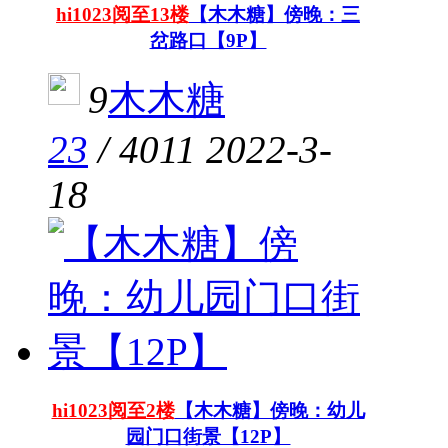
hi1023阅至13楼
【木木糖】傍晚：三
岔路口【9P】
9
木木糖
23
/
4011
2022-3-
18
hi1023阅至2楼
【木木糖】傍晚：幼儿
园门口街景【12P】