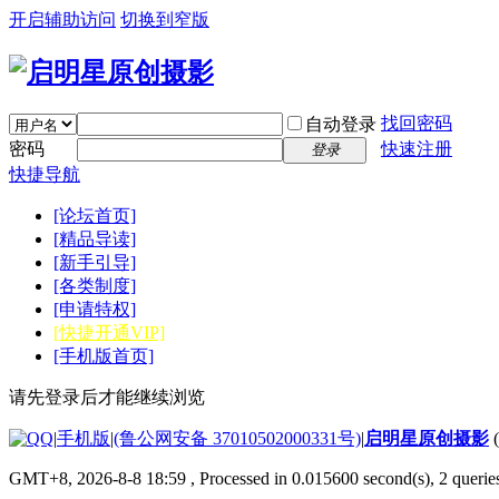
开启辅助访问
切换到窄版
找回密码
自动登录
密码
快速注册
登录
快捷导航
[论坛首页]
[精品导读]
[新手引导]
[各类制度]
[申请特权]
[快捷开通VIP]
[手机版首页]
请先登录后才能继续浏览
|
手机版
|
(鲁公网安备 37010502000331号)
|
启明星原创摄影
GMT+8, 2026-8-8 18:59
, Processed in 0.015600 second(s), 2 quer