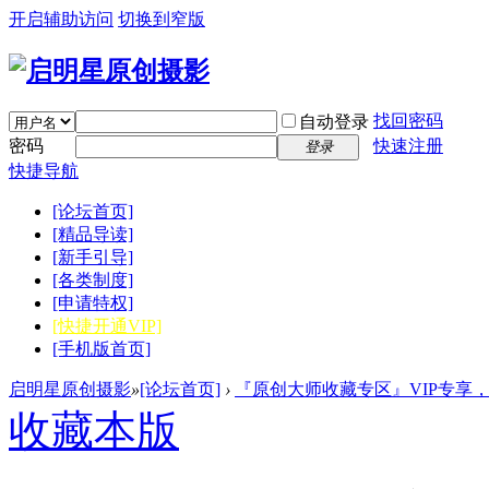
开启辅助访问
切换到窄版
找回密码
自动登录
密码
快速注册
登录
快捷导航
[论坛首页]
[精品导读]
[新手引导]
[各类制度]
[申请特权]
[快捷开通VIP]
[手机版首页]
启明星原创摄影
»
[论坛首页]
›
『原创大师收藏专区』VIP专享
收藏本版