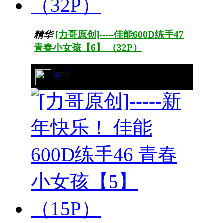
精华
[力哥原创]-----佳能600D练手47
青春小女孩【6】 （32P）
guili
50/9282