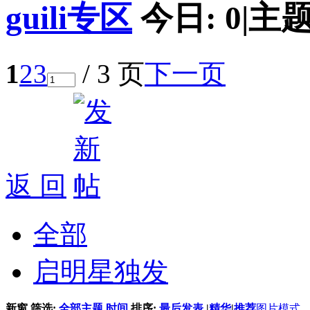
guili专区
今日:
0
|
主题
1
2
3
/ 3 页
下一页
返 回
全部
启明星独发
新窗
筛选:
全部主题
时间
排序:
最后发表
|
精华
|
推荐
图片模式