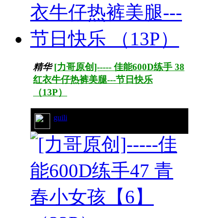
精华
[力哥原创]----- 佳能600D练手 38
红衣牛仔热裤美腿---节日快乐
（13P）
guili
33/7316