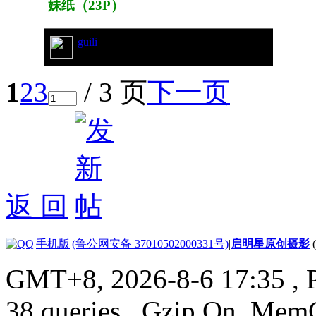
妹纸（23P）
guili
61/8253
1
2
3
/ 3 页
下一页
返 回
|
手机版
|
(鲁公网安备 37010502000331号)
|
启明星原创摄影
GMT+8, 2026-8-6 17:35
, 
38 queries , Gzip On, Mem