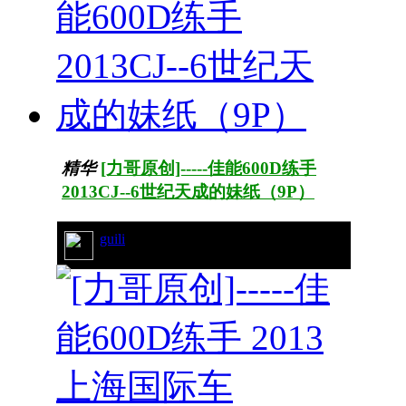
精华
[力哥原创]-----佳能600D练手
2013CJ--6世纪天成的妹纸（9P）
guili
54/7159